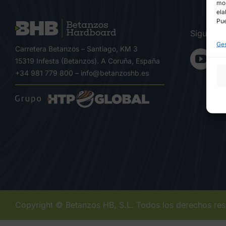
mos
ela
Pue
Síguenos
Ges
Carretera Betanzos – Santiago, KM 3
15319 Infesta (Betanzos). A Coruña, España
+34 981 779 800
–
info@betanzoshb.es
Copyright © Betanzos HB, S.L. Todos los derechos re