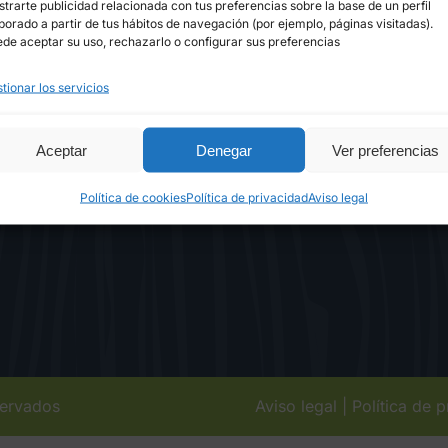
trarte publicidad relacionada con tus preferencias sobre la base de un perfil
borado a partir de tus hábitos de navegación (por ejemplo, páginas visitadas).
de aceptar su uso, rechazarlo o configurar sus preferencias
Qué hacemos
Carac
 en
Cómo lo hacemos
Acab
tionar los servicios
Innovación
Apli
Actualidad
Cont
Aceptar
Denegar
Ver preferencias
Certificados
Empl
Política de cookies
Política de privacidad
Aviso legal
servados
Aviso legal
|
Política de 