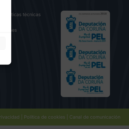
terísticas técnicas
ados
caciones
acto
eo
privacidad
|
Política de cookies
|
Canal de comunicación