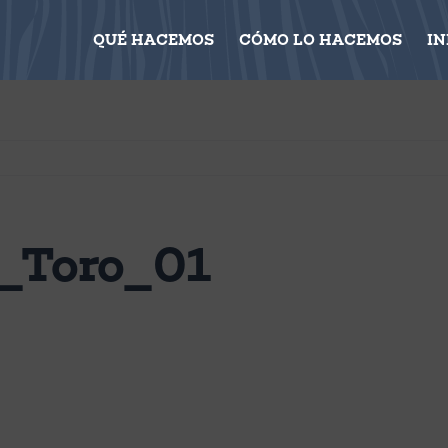
QUÉ HACEMOS
CÓMO LO HACEMOS
I
_Toro_01