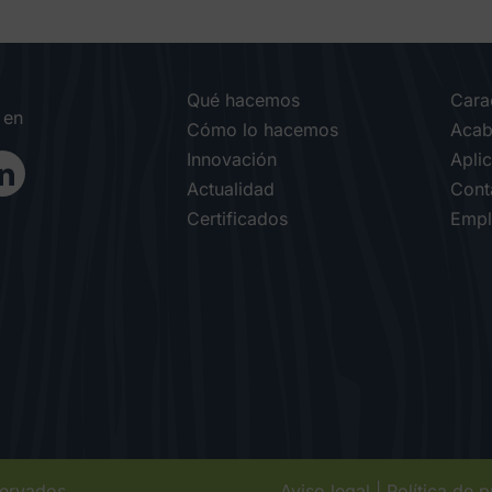
Qué hacemos
Carac
 en
Cómo lo hacemos
Acab
Innovación
Apli
Actualidad
Cont
Certificados
Empl
servados
Aviso legal
|
Política de 