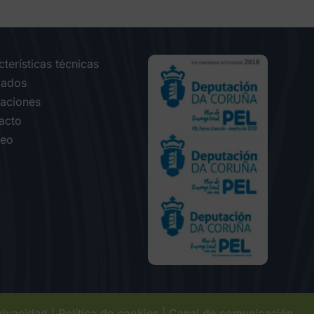
terísticas técnicas
ados
caciones
acto
eo
privacidad
|
Política de cookies
|
Canal de comunicación