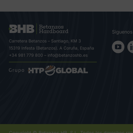
Síguenos
Carretera Betanzos – Santiago, KM 3
15319 Infesta (Betanzos). A Coruña, España
+34 981 779 800
–
info@betanzoshb.es
Copyright © Betanzos HB, S.L. Todos los derechos re