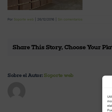
Por
Soporte web
|
26/12/2016
|
Sin comentarios
Share This Story, Choose Your Pla
Sobre el Autor:
Soporte web
Uti
mos
ela
Pue