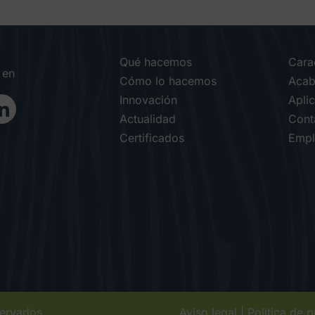
Qué hacemos
Carac
 en
Cómo lo hacemos
Acab
Innovación
Apli
Actualidad
Cont
Certificados
Empl
servados
Aviso legal
|
Política de 