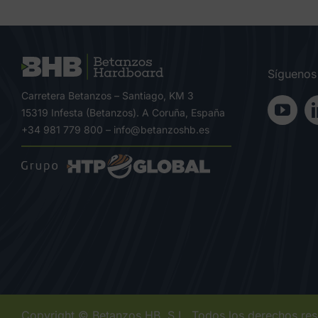
Síguenos
Carretera Betanzos – Santiago, KM 3
15319 Infesta (Betanzos). A Coruña, España
+34 981 779 800
–
info@betanzoshb.es
Copyright © Betanzos HB, S.L. Todos los derechos re