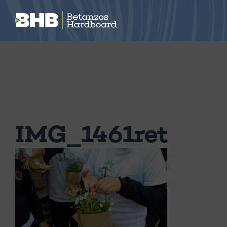
Saltar
al
contenido
IMG_1461ret