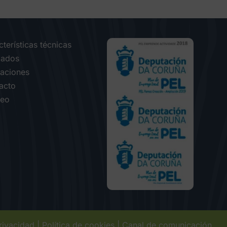
terísticas técnicas
ados
caciones
acto
eo
privacidad
|
Política de cookies
|
Canal de comunicación