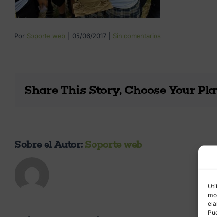
Por
Soporte web
|
05/06/2017
|
Sin comentarios
Share This Story, Choose Your Pla
Sobre el Autor:
Soporte web
Uti
mos
ela
Pue