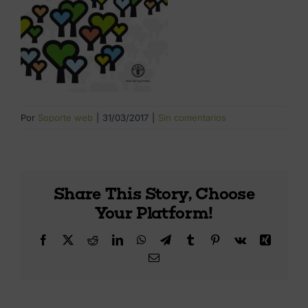
Por
Soporte web
|
31/03/2017
|
Sin comentarios
Share This Story, Choose
Your Platform!
Facebook
X
Reddit
LinkedIn
WhatsApp
Telegram
Tumblr
Pinterest
Vk
Xing
Correo
electrónico