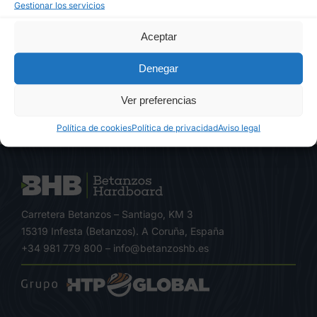
Gestionar los servicios
Aceptar
Denegar
Ver preferencias
Política de cookies
Política de privacidad
Aviso legal
Carretera Betanzos – Santiago, KM 3
15319 Infesta (Betanzos). A Coruña, España
+34 981 779 800
–
info@betanzoshb.es