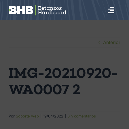
Saltar
al
Toggl
contenido
Navig
Qué hacemos
Anterior
Cómo lo hacemos
Innovación
IMG-20210920-
Hardboard
WA0007 2
Contacto
Por
Soporte web
|
19/04/2022
|
Sin comentarios
ES