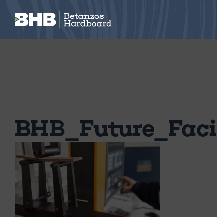
Saltar
al
contenido
BHB_Future_Fac