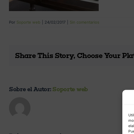
Por
Soporte web
|
24/02/2017
|
Sin comentarios
Share This Story, Choose Your Pla
Sobre el Autor:
Soporte web
Uti
mos
ela
Pue