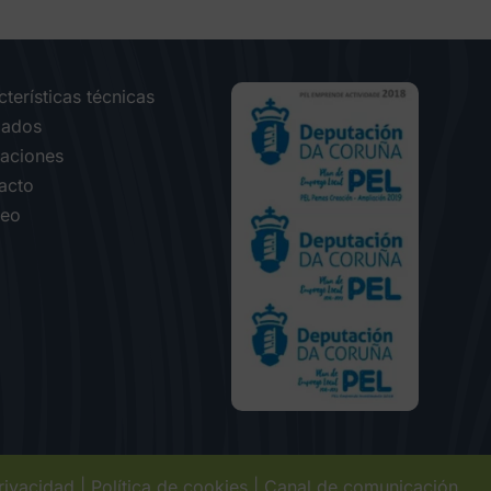
terísticas técnicas
ados
caciones
acto
eo
privacidad
|
Política de cookies
|
Canal de comunicación