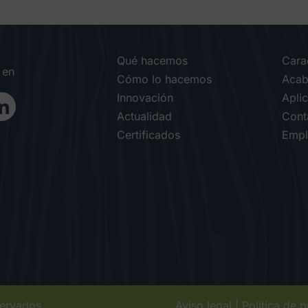
Qué hacemos
Carac
 en
Cómo lo hacemos
Acab
Innovación
Apli
Actualidad
Cont
Certificados
Empl
servados
Aviso legal
|
Política de 