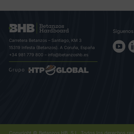
Síguenos
Carretera Betanzos – Santiago, KM 3
15319 Infesta (Betanzos). A Coruña, España
+34 981 779 800
–
info@betanzoshb.es
Copyright © Betanzos HB, S.L. Todos los derechos re