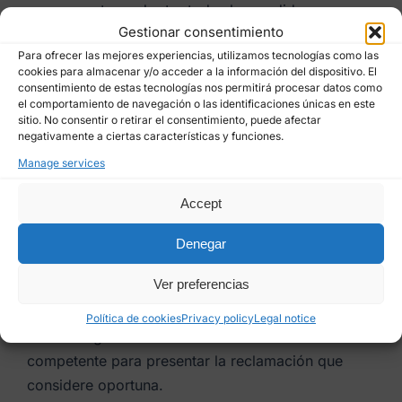
compromete a adoptar todas las medidas
Gestionar consentimiento
razonables para que estos se supriman o
Para ofrecer las mejores experiencias, utilizamos tecnologías como las
rectifiquen sin dilación cuando sean inexactos.
cookies para almacenar y/o acceder a la información del dispositivo. El
consentimiento de estas tecnologías nos permitirá procesar datos como
De acuerdo con los derechos que le confiere la
el comportamiento de navegación o las identificaciones únicas en este
sitio. No consentir o retirar el consentimiento, puede afectar
normativa vigente en protección de datos podrá
negativamente a ciertas características y funciones.
ejercer los derechos de acceso, rectificación,
Manage services
limitación de tratamiento, supresión, portabilidad y
oposición al tratamiento de sus datos de carácter
Accept
personal así como del consentimiento prestado
Denegar
para el tratamiento de los mismos, dirigiendo su
petición a la dirección postal indicada más arriba o
Ver preferencias
al correo electrónico
rrhh@betanzoshb.es
.
Política de cookies
Privacy policy
Legal notice
Podrá dirigirse a la Autoridad de Control
competente para presentar la reclamación que
considere oportuna.