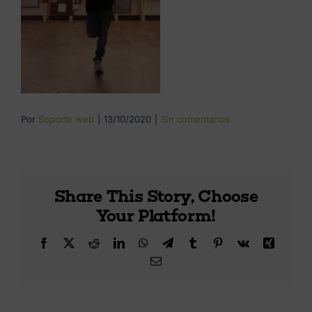
Por
Soporte web
|
13/10/2020
|
Sin comentarios
Share This Story, Choose
Your Platform!
Facebook
X
Reddit
LinkedIn
WhatsApp
Telegram
Tumblr
Pinterest
Vk
Xing
Correo
electrónico